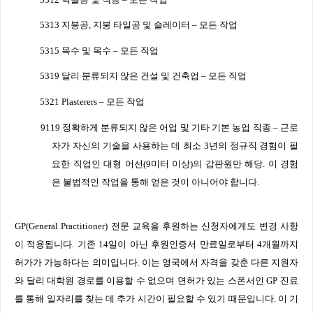
5313
지붕공
,
지붕 타일공 및 슬레이터
–
모든 작업
5315
목수 및 목수
–
모든 직업
5319
달리 분류되지 않은 건설 및 건축업
–
모든 직업
5321 Plasterers –
모든 작업
9119
정확하게 분류되지 않은 어업 및 기타 기본 농업 직종
–
근로
자가 자신의 기술을 사용하는 데 최소
3
년의 정규직 경험이 필
요한 직업인 대형 어선
(9
미터 이상
)
의 갑판원만 해당
.
이 경험
은 불법적인 작업을 통해 얻은 것이 아니어야 합니다
.
GP(General Practitioner)
전문 교육을 후원하는 신청자에게도 변경 사항
이 적용됩니다
.
기존
14
일이 아닌 후원인증서 만료일로부터
4
개월까지
허가가 가능하다는 의미입니다
.
이는 영국에서 자격을 갖춘 다른 지원자
와 달리 대학원 경로를 이용할 수 없으며 면허가 있는 스폰서인
GP
진료
를 통해 일자리를 찾는 데 추가 시간이 필요할 수 있기 때문입니다
.
이 기