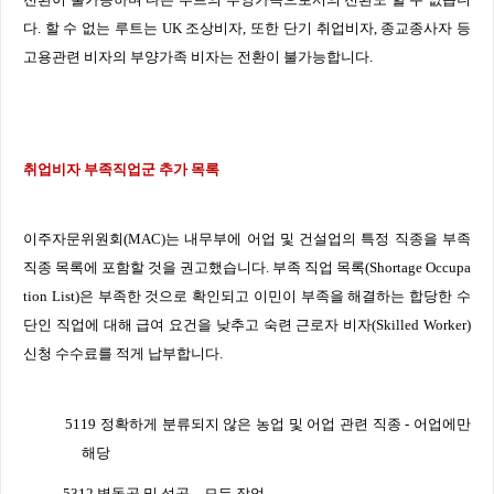
다
.
할 수 없는 루트는
UK
조상비자
,
또한 단기 취업비자
,
종교종사자 등
고용관련 비자의 부양가족 비자는 전환이 불가능합니다
.
취업비자 부족직업군 추가 목록
이주자문위원회
(MAC)
는 내무부에 어업 및 건설업의 특정 직종을 부족
직종 목록에 포함할 것을 권고했습니다
.
부족 직업 목록
(Shortage Occupa
tion List)
은 부족한 것으로 확인되고 이민이 부족을 해결하는 합당한 수
단인 직업에 대해 급여 요건을 낮추고 숙련 근로자 비자
(Skilled Worker)
신청 수수료를 적게 납부합니다
.
5119
정확하게 분류되지 않은 농업 및 어업 관련 직종
-
어업에만
해당
5312
벽돌공 및 석공
–
모든 작업