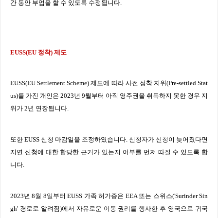
간 동안 부업을 할 수 있도록 수정됩니다
.
EUSS(EU
정착
)
제도
EUSS(EU Settlement Scheme)
제도에 따라 사전 정착 지위
(Pre-settled Stat
us)
를 가진 개인은
2023
년
9
월부터 아직 영주권을 취득하지 못한 경우 지
위가
2
년 연장됩니다
.
또한
EUSS
신청 마감일을 조정하였습니다
.
신청자가 신청이 늦어졌다면
지연 신청에 대한 합당한 근거가 있는지 여부를 먼저 따질 수 있도록 합
니다
.
2023
년
8
월
8
일부터
EUSS
가족 허가증은
EEA
또는 스위스
('Surinder Sin
gh'
경로로 알려짐
)
에서 자유로운 이동 권리를 행사한 후 영국으로 귀국