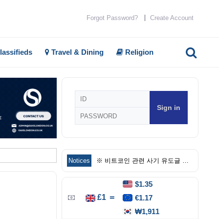
Forgot Password?
Create Account
lassifieds
Travel & Dining
Religion
회
원
로
그
인
Notices
※ 비트코인 관련 사기 유도글 주의
$1.35
£1 ＝
€1.17
₩1,911