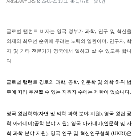
ARISLAWYERS
25-05-21 13:11
1,777회
0건
본문
글로벌 탤런트 비자는 영국 정부가 과학
,
연구 및 혁신을
의제의 최우선 순위에 두려는 노력의 일환이며
,
연구자
,
학
자 및 기타 전문가가 영국에서 일하고 살 수 있도록 합니
다
.
글로벌 탤런트 경로의 과학
,
공학
,
인문학 및 의학 하위 범
주에 따라 추천될 수 있는 지원자 수에는 제한이 없습니다
.
영국 왕립학회
(
자연 및 의학 과학 분야 지원
),
영국 왕립 공
학 아카데미
(
공학 분야 지원
),
영국 아카데미
(
인문학 및 사
회 과학 분야 지원
),
영국 연구 및 혁신연구협회
(UKRI)
은