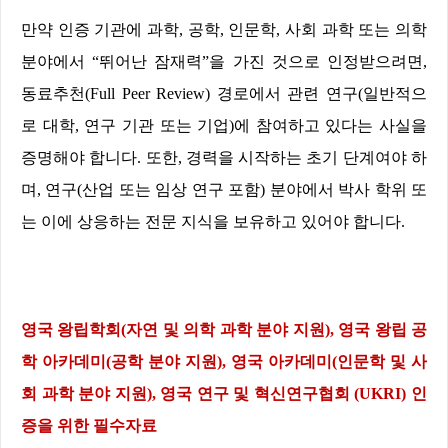
만약 인증 기관에 과학
,
공학
,
인문학
,
사회 과학 또는 의학
분야에서
“
뛰어난 잠재력
”
을 가진 것으로 인정받으려면
,
동료추천
(
Full Peer Review)
경로에서 관련
연구
(
일반적으
로 대학
,
연구 기관 또는 기업
)
에 참여하고 있다는 사실을
증명해야 합니다
.
또한
,
경력을 시작하는 초기 단계여야 하
며
,
연구
(
산업 또는 임상 연구 포함
)
분야에서 박사 학위 또
는 이에 상응하는 전문 지식을 보유하고 있어야 합니다
.
영국 왕립학회
(
자연 및 의학 과학 분야 지원
),
영국 왕립 공
학 아카데미
(
공학 분야 지원
),
영국 아카데미
(
인문학 및 사
회 과학 분야 지원
),
영국 연구 및 혁신연구협회
(UKRI)
인
증을 위한 필수자료