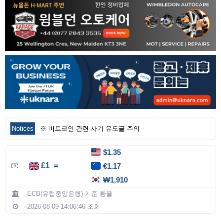
Notices
※ 비트코인 관련 사기 유도글 주의
1회성 메일을 이용한 회원 가입시
$1.35
£1 ＝
€1.17
₩1,910
ECB(유럽중앙은행) 기준 환율
2026-08-09 14:06:46 조회